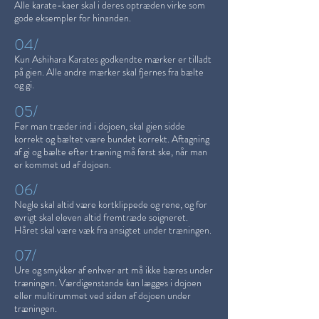
Alle karate-kaer skal i deres optræden virke som
gode eksempler for hinanden.
04/
Kun Ashihara Karates godkendte mærker er tilladt
på gien. Alle andre mærker skal fjernes fra bælte
og gi.
05/
Før man træder ind i dojoen, skal gien sidde
korrekt og bæltet være bundet korrekt. Aftagning
af gi og bælte efter træning må først ske, når man
er kommet ud af dojoen.
06/
Negle skal altid være kortklippede og rene, og for
øvrigt skal eleven altid fremtræde soigneret.
Håret skal være væk fra ansigtet under træningen.
07/
Ure og smykker af enhver art må ikke bæres under
træningen. Værdigenstande kan lægges i dojoen
eller multirummet ved siden af dojoen under
træningen.