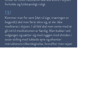
forholde sig fuldstændigt roligt.
13/
Kommer man for sent (det vil sige, træningen er
begyndt) skal man først sikre sig, at der ikke
mediteres i dojoen. I så fald skal man vente med at
gå ind til meditationen er færdig. Man bukker ved
indgangen og sætter sig med ryggen mod shinden i
seiza-stilling med lukkede øjne og afventer
instruktørens tilkendegivelse, hvorefter man rejser
sig og bukker for instruktøren ledsaget af "osu
onegai shimasu". Derefter går man bagom dem der
træner og ned i bagerste række og deltager i
træningen med mindre instruktøren beordrer
noget andet.
14/
Når instruktørens forklaring eller anvisninger er
forstået, svares med et "osu" uden man er
opfordret hertil. Dette gælder såvel den enkelte
elev som hele holdet.
15/
Når man går sammen med en makker, bukker man