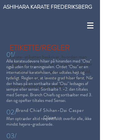
ASHIHARA KARATE FREDERIKSBERG
ETIKETTE/REGLER
01/
Karate-etiketten beskriver, hvordan man
Alle karateudøvere hilser på hinanden med "Osu"
begår sig i klubben. Det er regler, der gælder
også uden for træningssalen. Ordet "Osu" er en
for alle, og som gør træningen mere stilfuld,
international karatehilsen, der udtales højt og
tydeligt. Reglen er, at laveste grad hilser først. Når
effektiv og sikker. Etiketten skal kendes ved
der hilses på en sortbælte skal "Osu" ledsages af
første graduering og derefter.
sempai eller sensei. Sortbælte 1. -2. dan tiltales
med Sempai. Branch Chiefs og sortbælter med 3.
dan og opefter tiltales med Sensei.
Brand Chief Shihan-Dai Casper
02/
Olsen
Man optræder altid respektfuldt overfor alle, ikke
mindst højere-graduerede.
03/