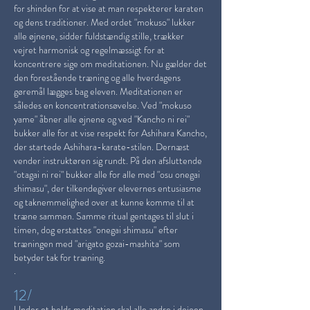
for shinden for at vise at man respekterer karaten
og dens traditioner. Med ordet "mokuso" lukker
alle øjnene, sidder fuldstændig stille, trækker
vejret harmonisk og regelmæssigt for at
koncentrere sige om meditationen. Nu gælder det
den forestående træning og alle hverdagens
gøremål lægges bag eleven.
Meditationen er
således en koncentrationsøvelse. Ved "mokuso
yame" åbner alle øjnene og ved "Kancho ni rei"
bukker alle for at vise respekt for Ashihara Kancho,
der startede Ashihara-karate-stilen. Dernæst
vender instruktøren sig rundt. På den afsluttende
"otagai ni rei" bukker alle for alle med "osu onegai
shimasu", der tilkendegiver elevernes entusiasme
og taknemmelighed over at kunne komme til at
træne sammen. Samme ritual gentages til slut i
timen, dog erstattes "onegai shimasu" efter
træningen med "arigato gozai-mashita" som
betyder tak for træning.
.
12/
Under et holds meditation skal alle andre i dojoen