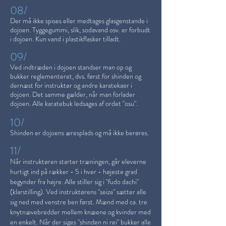
08/
Der må ikke spises eller medtages glasgenstande i
dojoen. Tyggegummi, slik, sodavand osv. er forbudt
i dojoen. Kun vand i plastikflasker tilladt.
09/
Ved indtræden i dojoen standser man op og
bukker reglementeret, dvs. først for shinden og
dernæst for instruktør og andre karatekaer i
dojoen. Det samme gælder, når man forlader
dojoen. Alle karatebuk ledsages af ordet "osu".
10/
Shinden er dojoens æresplads og må ikke berøres.
11/
Når instruktøren starter træningen, går eleverne
hurtigt ind på rækker - 5 i hver - højeste grad
begynder fra højre. Alle stiller sig i "fudo dachi"
(klarstilling). Ved instruktørens "seiza" sætter alle
sig ned med venstre ben først. Mænd med ca. tre
knytnævebredder mellem knæene og kvinder med
en enkelt. Når der siges "shinden ni rei" bukker alle