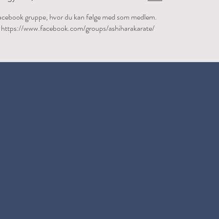
 Facebook gruppe, hvor du kan følge med som medlem.
:
https://www.facebook.com/groups/ashiharakarate/