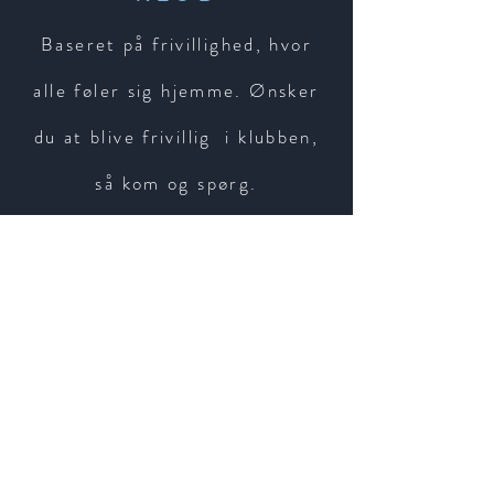
Baseret på frivillighed, hvor
alle føler sig hjemme. Ønsker
du at blive frivillig i klubben,
så kom og spørg.