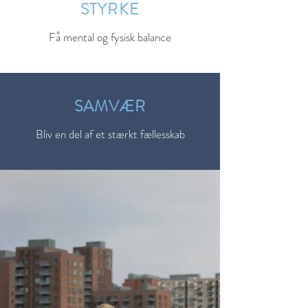
STYRKE
Få mental og fysisk balance
SAMVÆR
Bliv en del af et stærkt fællesskab